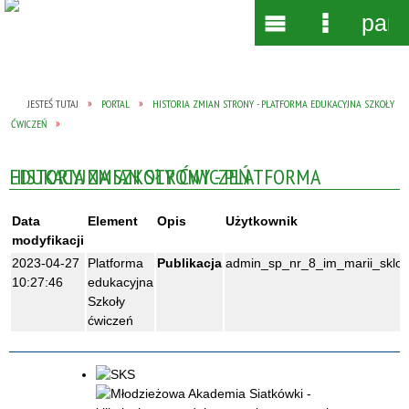
pane
Wyszukiwarka
Narzędzia
Menu
Menu
główne
szczegół
JESTEŚ TUTAJ
PORTAL
HISTORIA ZMIAN STRONY - PLATFORMA EDUKACYJNA SZKOŁY
ĆWICZEŃ
HISTORIA ZMIAN STRONY - PLATFORMA EDUKACYJNA SZKOŁY ĆWICZEŃ
Data
Element
Opis
Użytkownik
modyfikacji
2023-04-27
Platforma
Publikacja
admin_sp_nr_8_im_marii_sklod
10:27:46
edukacyjna
Szkoły
ćwiczeń