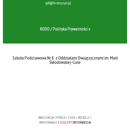
sp8@krotoszyn.pl
RODO / Polityka Prywatności »
Szkoła Podstawowa Nr 8 z Oddziałami Dwujęzycznymi im. Marii
Skłodowskiej-Curie
WALIDACJA:
HTML5
+
CSS3
+
WCAG 2.1
WYKONANIE
CONCEPT
INTERMEDIA