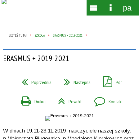
pane
Wyszukiwarka
Narzędzia
Menu
Menu
główne
szczegół
JESTEŚ TUTAJ
SZKOŁA
ERASMUS + 2019-2021
ERASMUS + 2019-2021
Poprzednia
Następna
Pdf
Drukuj
Powrót
Kontakt
W dniach 19.11-23.11.2019 nauczyciele naszej szkoły:
p.Małgorzata Pługowska, p.Magdalena Kierakowicz oraz