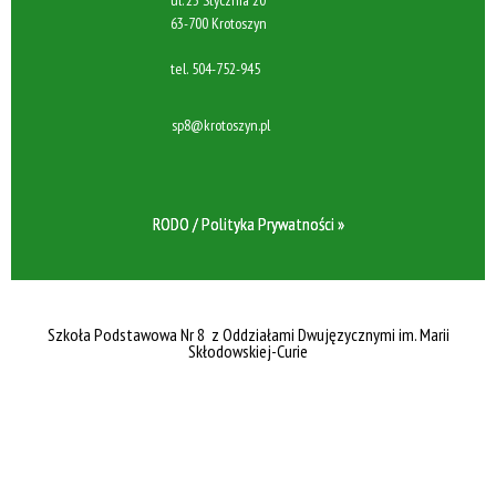
ul. 23 Stycznia 20
63-700 Krotoszyn
tel.
504-752-945
sp8@krotoszyn.pl
RODO / Polityka Prywatności »
Szkoła Podstawowa Nr 8 z Oddziałami Dwujęzycznymi im. Marii
Skłodowskiej-Curie