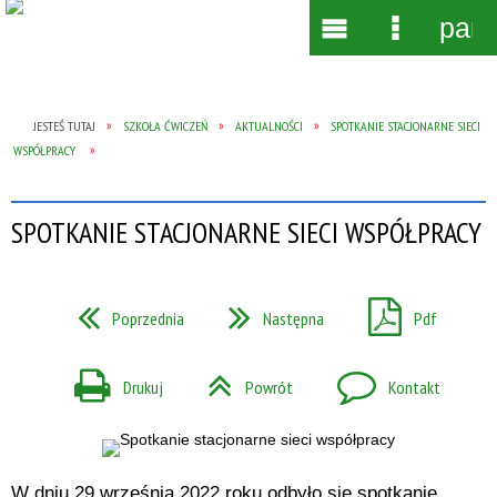
pane
Wyszukiwarka
Narzędzia
Menu
Menu
główne
szczegół
JESTEŚ TUTAJ
SZKOŁA ĆWICZEŃ
AKTUALNOŚCI
SPOTKANIE STACJONARNE SIECI
WSPÓŁPRACY
SPOTKANIE STACJONARNE SIECI WSPÓŁPRACY
Poprzednia
Następna
Pdf
Drukuj
Powrót
Kontakt
W dniu 29 września 2022 roku odbyło się spotkanie