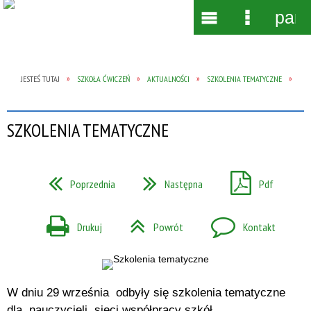
pane
Wyszukiwarka
Narzędzia
Menu
Menu
główne
szczegół
JESTEŚ TUTAJ
SZKOŁA ĆWICZEŃ
AKTUALNOŚCI
SZKOLENIA TEMATYCZNE
SZKOLENIA TEMATYCZNE
Poprzednia
Następna
Pdf
Drukuj
Powrót
Kontakt
W dniu 29 września odbyły się szkolenia tematyczne
dla nauczycieli sieci współpracy szkół