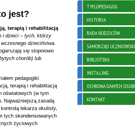
TYFLOPEDAGOG
to jest?
HISTORIA
ą, terapią i rehabilitacją
RADA RODZICÓW
 i dzieci – tych, którzy
 wczesnego dzieciństwa.
SAMORZĄD UCZNIOWSK
ogarszają się stopniowo
bytych chorób) lub
BIBLIOTEKA
INSTA.LING
ziałem pedagogiki
OCHRONA DANYCH OSO
ą, terapią i rehabilitacją
h oświatowych (w tym
KONTAKT
h. Najważniejszą zasadą
 kontrolą lekarza okulisty,
em tych skondensowanych
óżnych życiowych