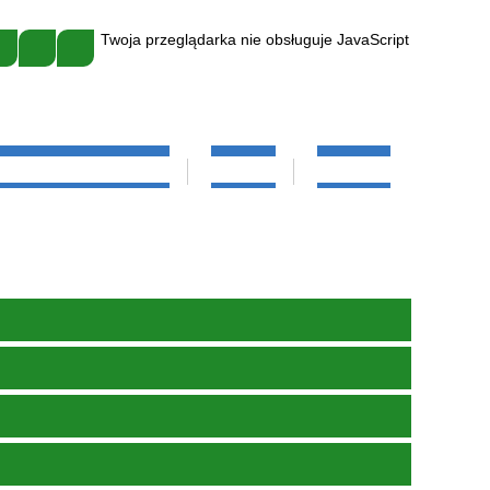
Twoja przeglądarka nie obsługuje JavaScript
IELĘGNIARKA SZKOLNA
GALERIA
KONTAKT
EDUKACYJNA
KADRA
ZEŃ
SZKOŁA"