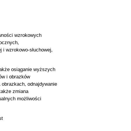
awności wzrokowych
ocznych,
j i wzrokowo-słuchowej,
także osiąganie wyższych
ów i obrazków
a obrazkach, odnajdywanie
 także zmiana
ualnych możliwości
st