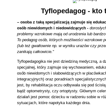
Tyflopedagog - kto 
– osoba z taką specjalizacją zajmuje się edukacj
osób niewidomych i niedowidzących
-
dorosłych
problemy wzrokowe mają od urodzenia lub bardzo
To pedagog osób, których możliwości wzrokowe p
(lub też gwałtownie np. w wyniku urazów czy prze
zanikają całkowicie.”
Tyflopedagogika nie jest dziedziną medyczną, a d
specjalnej, który zajmuje się wychowaniem, edukacj
osób niewidomych i słabowidzących w placówkac
integracyjnych) oraz poradniach specjalistycznyc
jest, by rehabilitacja oczu odbywała się pod ścisłą
bądź optometrysty, czy ortoptysty. Głównym cel
działań jest pomoc dziecku w radzeniu sobie w r
sytuacjach, które napotyka każdego dnia.