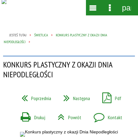
pane
Wyszukiwarka
Narzędzia
Menu
Menu
główne
szczegół
JESTEŚ TUTAJ
ŚWIETLICA
KONKURS PLASTYCZNY Z OKAZJI DNIA
NIEPODLEGŁOŚCI
KONKURS PLASTYCZNY Z OKAZJI DNIA
NIEPODLEGŁOŚCI
Poprzednia
Następna
Pdf
Drukuj
Powrót
Kontakt