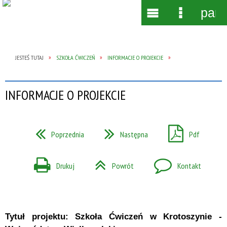
pane
Wyszukiwarka
Narzędzia
Menu
Menu
główne
szczegół
JESTEŚ TUTAJ
SZKOŁA ĆWICZEŃ
INFORMACJE O PROJEKCIE
INFORMACJE O PROJEKCIE
Poprzednia
Następna
Pdf
Drukuj
Powrót
Kontakt
Tytuł projektu:
Szkoła Ćwiczeń w Krotoszynie -