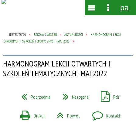
pane
Wyszukiwarka
Narzędzia
Menu
Menu
główne
szczegół
JESTEŚ TUTAJ
SZKOŁA ĆWICZEŃ
AKTUALNOŚCI
HARMONOGRAM LEKCJI
OTWARTYCH I SZKOLEŃ TEMATYCZNYCH -MAJ 2022
HARMONOGRAM LEKCJI OTWARTYCH I
SZKOLEŃ TEMATYCZNYCH -MAJ 2022
Poprzednia
Następna
Pdf
Drukuj
Powrót
Kontakt