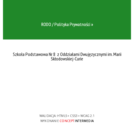
RODO / Polityka Prywatności »
Szkoła Podstawowa Nr 8 z Oddziałami Dwujęzycznymi im. Marii
Skłodowskiej-Curie
WALIDACJA:
HTML5
+
CSS3
+
WCAG 2.1
WYKONANIE
CONCEPT
INTERMEDIA