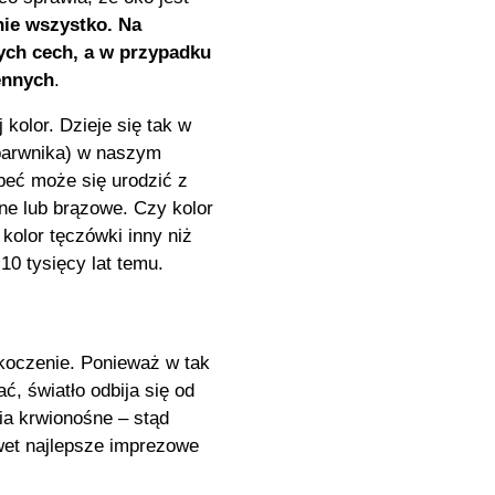
nie wszystko. Na
ych cech, a w przypadku
ennych
.
kolor. Dzieje się tak w
(barwnika) w naszym
rbeć może się urodzić z
one lub brązowe. Czy kolor
kolor tęczówki inny niż
 10 tysięcy lat temu.
skoczenie. Ponieważ w tak
ć, światło odbija się od
nia krwionośne – stąd
wet najlepsze imprezowe