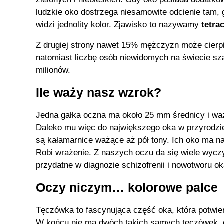
ludzkie oko dostrzega niesamowite odcienie tam, 
widzi jednolity kolor. Zjawisko to nazywamy
tetr
Z drugiej strony nawet 15% mężczyzn może cierpi
natomiast liczbę osób niewidomych na świecie sz
milionów.
Ile waży nasz wzrok?
Jedna gałka oczna ma około 25 mm średnicy i wa
Daleko mu więc do największego oka w przyrodzi
są kałamarnice ważące aż pół tony. Ich oko ma n
Robi wrażenie. Z naszych oczu da się wiele wycz
przydatne w diagnozie schizofrenii i nowotworu o
Oczy niczym… kolorowe palce
Tęczówka to fascynująca część oka, która potwi
W końcu nie ma dwóch takich samych tęczówek, c