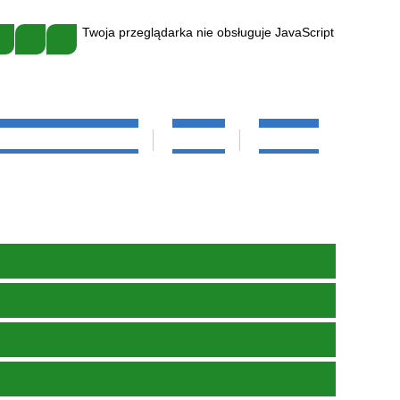
Twoja przeglądarka nie obsługuje JavaScript
IELĘGNIARKA SZKOLNA
GALERIA
KONTAKT
EDUKACYJNA
KADRA
ZEŃ
SZKOŁA"