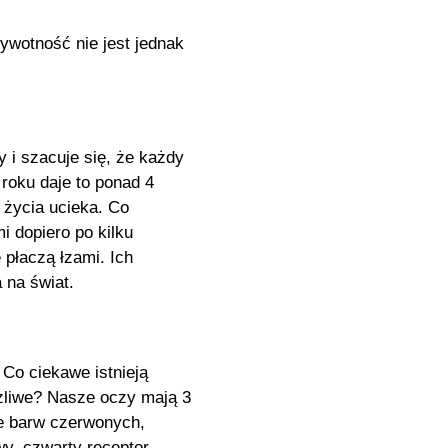
ywotność nie jest jednak
 i szacuje się, że każdy
roku daje to ponad 4
o życia ucieka. Co
 dopiero po kilku
płaczą łzami. Ich
a na świat.
 Co ciekawe istnieją
ożliwe? Nasze oczy mają 3
e barw czerwonych,
y, czwarty receptor,