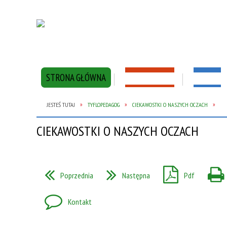
STRONA GŁÓWNA
AKTUALNOŚCI
SZKOŁA
JESTEŚ TUTAJ
TYFLOPEDAGOG
CIEKAWOSTKI O NASZYCH OCZACH
PROJEKT ERASMUS +
AKTUALNOŚCI
FLUORYZACJA
PIELĘGNIARKA S
INFORMACJE O P
CIEKAWOSTKI O NASZYCH OCZACH
DOKUMENTY SZKOŁY
ERASMUS + 2019
Poprzednia
Następna
Pdf
Kontakt