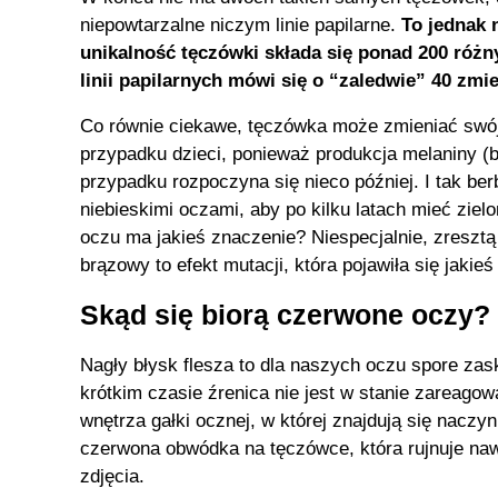
niepowtarzalne niczym linie papilarne.
To jednak 
unikalność tęczówki składa się ponad 200 różn
linii papilarnych mówi się o “zaledwie” 40 zmi
Co równie ciekawe, tęczówka może zmieniać swój 
przypadku dzieci, ponieważ produkcja melaniny 
przypadku rozpoczyna się nieco później. I tak be
niebieskimi oczami, aby po kilku latach mieć ziel
oczu ma jakieś znaczenie? Niespecjalnie, zresztą 
brązowy to efekt mutacji, która pojawiła się jakieś
Skąd się biorą czerwone oczy?
Nagły błysk flesza to dla naszych oczu spore za
krótkim czasie źrenica nie jest w stanie zareagowa
wnętrza gałki ocznej, w której znajdują się naczy
czerwona obwódka na tęczówce, która rujnuje na
zdjęcia.