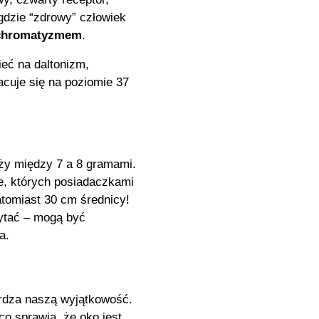
gdzie “zdrowy” człowiek
achromatyzmem
.
eć na daltonizm,
acuje się na poziomie 37
ży między 7 a 8 gramami.
e, których posiadaczkami
atomiast 30 cm średnicy!
ytać – mogą być
ka.
erdza naszą wyjątkowość.
o sprawia, że oko jest