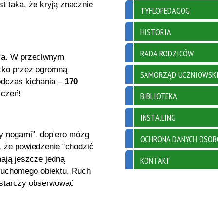
t taka, że kryją znacznie
TYFLOPEDAGOG
HISTORIA
RADA RODZICÓW
ia. W przeciwnym
tko przez ogromną
SAMORZĄD UCZNIOWSK
odczas kichania –
170
iczeń!
BIBLIOTEKA
INSTA.LING
ry nogami”, dopiero mózg
OCHRONA DANYCH OSO
a, że powiedzenie “chodzić
ają jeszcze jedną
KONTAKT
eruchomego obiektu. Ruch
ystarczy obserwować