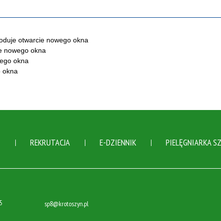
Ń
REKRUTACJA
E-DZIENNIK
PIELĘGNIARKA S
5
sp8@krotoszyn.pl