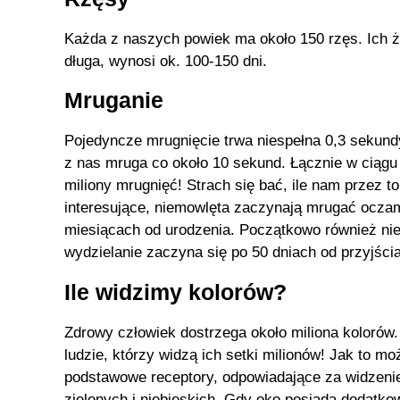
Każda z naszych powiek ma około 150 rzęs. Ich ż
długa, wynosi ok. 100-150 dni.
Mruganie
Pojedyncze mrugnięcie trwa niespełna 0,3 sekundy
z nas mruga co około 10 sekund. Łącznie w ciągu 
miliony mrugnięć! Strach się bać, ile nam przez t
interesujące, niemowlęta zaczynają mrugać oczami
miesiącach od urodzenia. Początkowo również nie 
wydzielanie zaczyna się po 50 dniach od przyjści
Ile widzimy kolorów?
Zdrowy człowiek dostrzega około miliona kolorów.
ludzie, którzy widzą ich setki milionów! Jak to m
podstawowe receptory, odpowiadające za widzeni
zielonych i niebieskich. Gdy oko posiada dodatkow