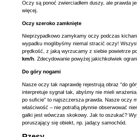
Oczy są ponoć zwierciadłem duszy, ale prawda jes
więcej.
Oczy szeroko zamknięte
Nieprzypadkowo zamykamy oczy podczas kichan
wypadku moglibyśmy niemal stracić oczy! Wszys
prędkość, z jaką wyrzucamy z siebie powietrze p
km/h
. Zdecydowanie powyżej jakichkolwiek ogran
Do góry nogami
Nasze oczy tak naprawdę rejestrują obraz “do gó
interpretuje sygnał tak, abyśmy nie mieli wrażeni
po suficie” to najszczersza prawda. Nasze oczy m
właściwość – nie potrafią płynnie obserwować ni
gałki jest wówczas skokowy. Jak to oszukać? W
poruszający się obiekt, np. jadący samochód.
Rzęsy