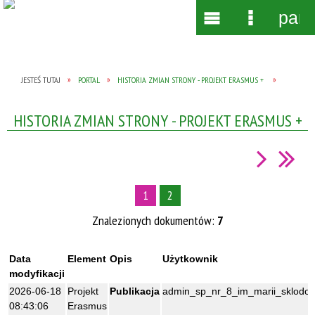
pane
Wyszukiwarka
Narzędzia
Menu
Menu
główne
szczegół
JESTEŚ TUTAJ
PORTAL
HISTORIA ZMIAN STRONY - PROJEKT ERASMUS +
HISTORIA ZMIAN STRONY - PROJEKT ERASMUS +
1
2
Znalezionych dokumentów:
7
Data
Element
Opis
Użytkownik
modyfikacji
2026-06-18
Projekt
Publikacja
admin_sp_nr_8_im_marii_sklodows
08:43:06
Erasmus