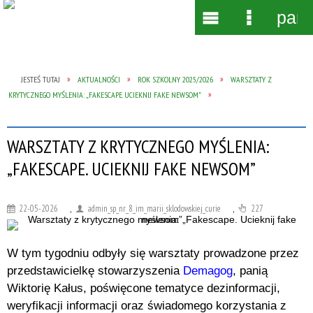
pane
Wyszukiwarka
Narzędzia
Menu
Menu
główne
szczegół
JESTEŚ TUTAJ
AKTUALNOŚCI
ROK SZKOLNY 2025/2026
WARSZTATY Z
KRYTYCZNEGO MYŚLENIA: „FAKESCAPE. UCIEKNIJ FAKE NEWSOM”
WARSZTATY Z KRYTYCZNEGO MYŚLENIA:
„FAKESCAPE. UCIEKNIJ FAKE NEWSOM”
22-05-2026
,
admin_sp_nr_8_im_marii_sklodowskiej_curie
,
227
W tym tygodniu odbyły się warsztaty prowadzone przez
przedstawicielkę stowarzyszenia
Demagog
, panią
Wiktorię Kałus, poświęcone tematyce dezinformacji,
weryfikacji informacji oraz świadomego korzystania z