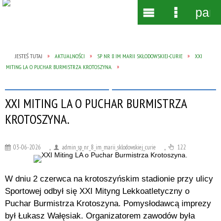
pane
Wyszukiwarka
Narzędzia
Menu
Menu
główne
szczegół
JESTEŚ TUTAJ
AKTUALNOŚCI
SP NR 8 IM. MARII SKŁODOWSKIEJ-CURIE
XXI
MITING LA O PUCHAR BURMISTRZA KROTOSZYNA.
XXI MITING LA O PUCHAR BURMISTRZA
KROTOSZYNA.
03-06-2026
,
admin_sp_nr_8_im_marii_sklodowskiej_curie
,
122
W dniu 2 czerwca na krotoszyńskim stadionie przy ulicy
Sportowej odbył się XXI Mityng Lekkoatletyczny o
Puchar Burmistrza Krotoszyna. Pomysłodawcą imprezy
był Łukasz Wałęsiak. Organizatorem zawodów była