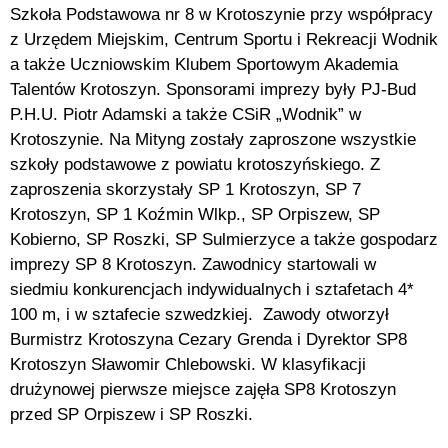
Szkoła Podstawowa nr 8 w Krotoszynie przy współpracy
z Urzędem Miejskim, Centrum Sportu i Rekreacji Wodnik
a także Uczniowskim Klubem Sportowym Akademia
Talentów Krotoszyn. Sponsorami imprezy były PJ-Bud
P.H.U. Piotr Adamski a także CSiR „Wodnik” w
Krotoszynie. Na Mityng zostały zaproszone wszystkie
szkoły podstawowe z powiatu krotoszyńskiego. Z
zaproszenia skorzystały SP 1 Krotoszyn, SP 7
Krotoszyn, SP 1 Koźmin Wlkp., SP Orpiszew, SP
Kobierno, SP Roszki, SP Sulmierzyce a także gospodarz
imprezy SP 8 Krotoszyn. Zawodnicy startowali w
siedmiu konkurencjach indywidualnych i sztafetach 4*
100 m, i w sztafecie szwedzkiej. Zawody otworzył
Burmistrz Krotoszyna Cezary Grenda i Dyrektor SP8
Krotoszyn Sławomir Chlebowski. W klasyfikacji
drużynowej pierwsze miejsce zajęła SP8 Krotoszyn
przed SP Orpiszew i SP Roszki.