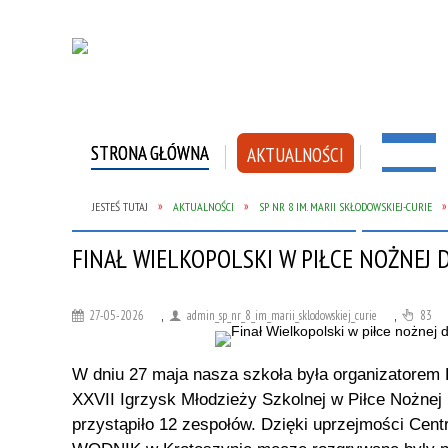
STRONA GŁÓWNA
AKTUALNOŚCI
SZKOŁA
JESTEŚ TUTAJ
AKTUALNOŚCI
SP NR 8 IM. MARII SKŁODOWSKIEJ-CURIE
PROJEKT ERASMUS +
AKTUALNOŚCI
FLUORYZACJA
PIELĘGNIARKA S
INFORMACJE O P
FINAŁ WIELKOPOLSKI W PIŁCE NOŻNEJ 
DOKUMENTY SZKOŁY
ERASMUS + 2019
27-05-2026
,
admin_sp_nr_8_im_marii_sklodowskiej_curie
,
83
W dniu 27 maja nasza szkoła była organizatorem
XXVII Igrzysk Młodzieży Szkolnej w Piłce Nożnej 
przystąpiło 12 zespołów. Dzięki uprzejmości Cent