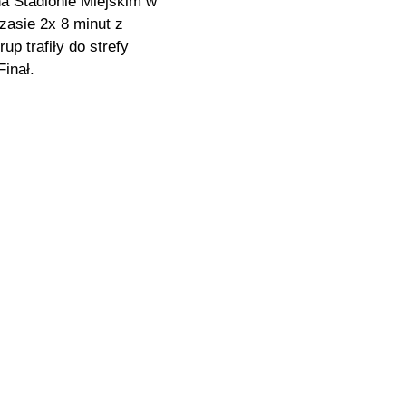
 Stadionie Miejskim w
asie 2x 8 minut z
p trafiły do strefy
inał.