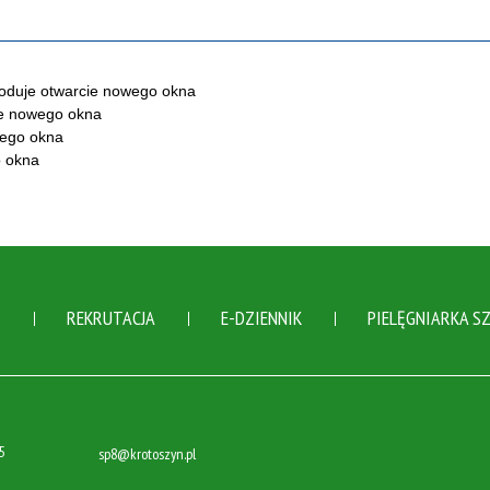
Ń
REKRUTACJA
E-DZIENNIK
PIELĘGNIARKA S
5
sp8@krotoszyn.pl