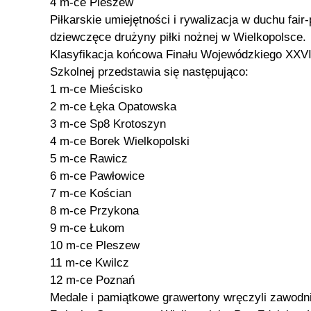
4 m-ce Pleszew
Piłkarskie umiejętności i rywalizacja w duchu fair-
dziewczęce drużyny piłki nożnej w Wielkopolsce.
Klasyfikacja końcowa Finału Wojewódzkiego XXVI
Szkolnej przedstawia się następująco:
1 m-ce Mieścisko
2 m-ce Łęka Opatowska
3 m-ce Sp8 Krotoszyn
4 m-ce Borek Wielkopolski
5 m-ce Rawicz
6 m-ce Pawłowice
7 m-ce Kościan
8 m-ce Przykona
9 m-ce Łukom
10 m-ce Pleszew
11 m-ce Kwilcz
12 m-ce Poznań
Medale i pamiątkowe grawertony wręczyli zawod