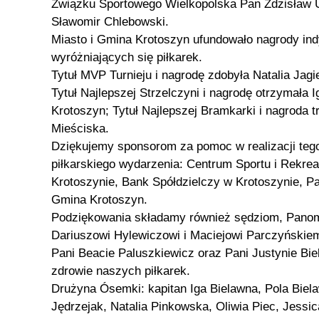
Związku Sportowego Wielkopolska Pan Zdzisław U
Sławomir Chlebowski.
Miasto i Gmina Krotoszyn ufundowało nagrody ind
wyróżniających się piłkarek.
Tytuł MVP Turnieju i nagrodę zdobyła Natalia Jagi
Tytuł Najlepszej Strzelczyni i nagrodę otrzymała 
Krotoszyn; Tytuł Najlepszej Bramkarki i nagroda tr
Mieściska.
Dziękujemy sponsorom za pomoc w realizacji teg
piłkarskiego wydarzenia: Centrum Sportu i Rekr
Krotoszynie, Bank Spółdzielczy w Krotoszynie, P
Gmina Krotoszyn.
Podziękowania składamy również sędziom, Panom
Dariuszowi Hylewiczowi i Maciejowi Parczyńskiem
Pani Beacie Paluszkiewicz oraz Pani Justynie Biel
zdrowie naszych piłkarek.
Drużyna Ósemki: kapitan Iga Bielawna, Pola Biela
Jędrzejak, Natalia Pinkowska, Oliwia Piec, Jessic