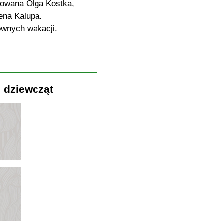
jowana Olga Kostka,
ena Kalupa.
wnych wakacji.
j dziewcząt