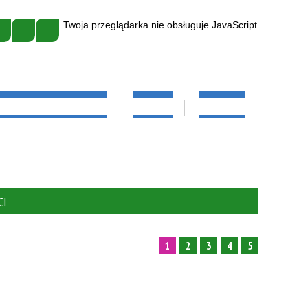
Twoja przeglądarka nie obsługuje JavaScript
IELĘGNIARKA SZKOLNA
GALERIA
KONTAKT
EDUKACYJNA
KADRA
ZEŃ
SZKOŁA"
CI
1
2
3
4
5