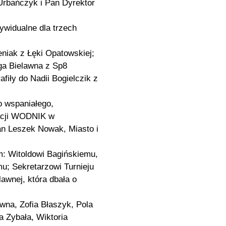
rbańczyk i Pan Dyrektor
ywidualne dla trzech
eniak z Łęki Opatowskiej;
Iga Bielawna z Sp8
afiły do Nadii Bogielczik z
o wspaniałego,
eacji WODNIK w
an Leszek Nowak, Miasto i
: Witoldowi Bagińskiemu,
u; Sekretarzowi Turnieju
awnej, która dbała o
wna, Zofia Błaszyk, Pola
a Zybała, Wiktoria