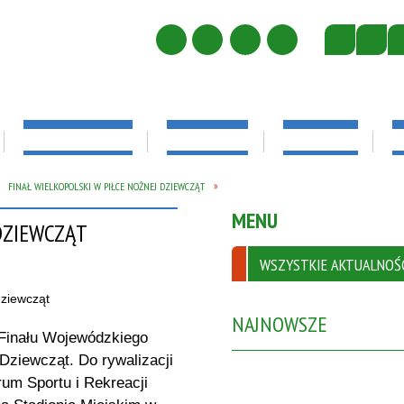
SZKOŁA ĆWICZEŃ
REKRUTACJA
E-DZIENNIK
P
FINAŁ WIELKOPOLSKI W PIŁCE NOŻNEJ DZIEWCZĄT
ZKOLNA
ROJEKCIE
MISJA SZKOŁY
DOKUMENTY DO POBRANIA
PATRON
PLATFORMA 
MENU
SZKOŁY ĆWIC
DZIEWCZĄT
-2021
RADA RODZICÓW-
„PRZYJAZNA 
WSZYSTKIE AKTUALNOŚ
AKTUALNOŚCI
NAJNOWSZE
 Finału Wojewódzkiego
Dziewcząt. Do rywalizacji
rum Sportu i Rekreacji